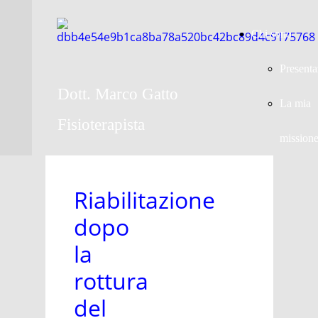
Chi sono
Presenta
Dott. Marco Gatto
La mia
Fisioterapista
mission
Riabilitazione
dopo
la
rottura
del