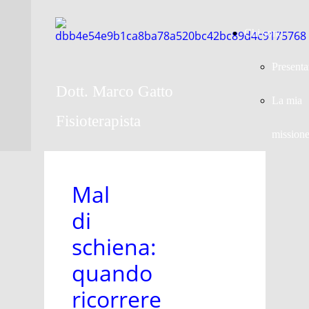
Chi sono
Presenta
Dott. Marco Gatto
La mia
Fisioterapista
mission
Mal
di
schiena:
quando
ricorrere